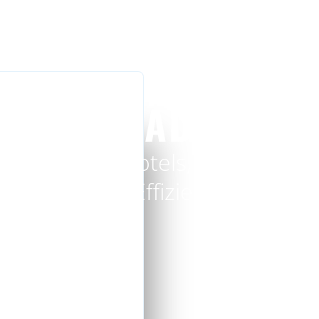
DE
EN
ns
Downloads
Aktuelles
Karriere
Referenzen
HOTELS
WOHNGEBÄUDE
PFLEGEHEIME
FERTIGBÄDER
sungen für Hotels, Krankenhäu
 und UK. Effizient, präzise, a