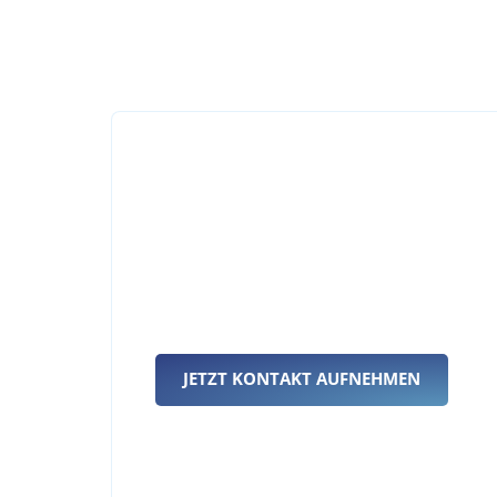
Über u
MODULARE 
Maßgeschneiderte Lö
Wohngebäude – in DACH
JETZT KONTAKT AUFNEHMEN