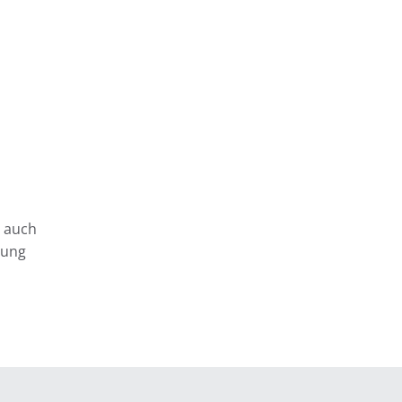
n auch
gung