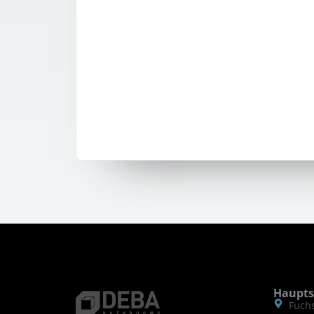
Haupts
Fuchs