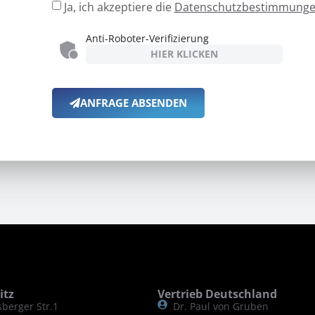
Ja, ich akzeptiere die
Datenschutzbestimmunge
Anti-Roboter-Verifizierung
HIER KLICKEN
ANFRAGE ABSENDEN
itz
Vertrieb Deutschland
berger Str.1
Dr. Paul von Gruben