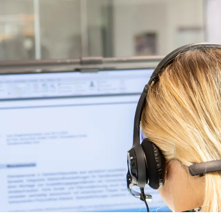
DE
ns
Downloads
Aktuelles
Karriere
Referenzen
HOTELS
WOHNGEBÄUDE
PFLEGEHEIME