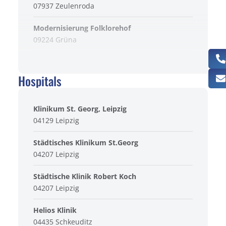
07937 Zeulenroda
Modernisierung Folklorehof
09224 Grüna
Gästehaus Bethlehemstift
09337 Hohenstein Ernstthal
Hospitals
Hotel Domaquaree
10117 Berlin
Klinikum St. Georg, Leipzig
04129 Leipzig
Maritim Hotel Erlweinspeicher
10167 Dresden
Städtisches Klinikum St.Georg
04207 Leipzig
Hotelbau DomAquaree
10178 Berlin
Städtische Klinik Robert Koch
04207 Leipzig
Nachsorgeeinr. Massow "Haus Kastanienhof"
17209 Massow
Helios Klinik
04435 Schkeuditz