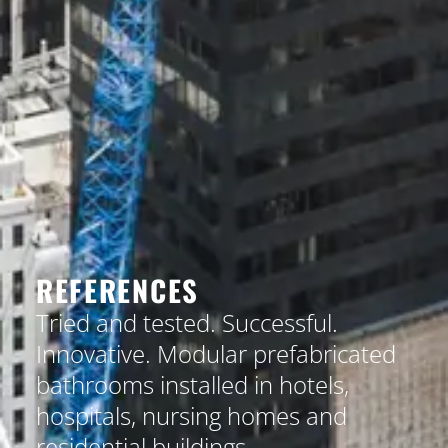
REFERENCES
Tried and tested. Successful.
Innovative. Modular prefabricated
bathrooms installed in hotels,
hospitals, nursing homes and
residential buildings.